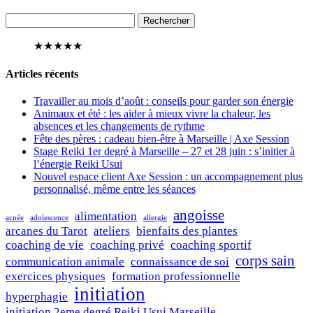
Rechercher :
★
★
★
★
★
Articles récents
Travailler au mois d’août : conseils pour garder son énergie
Animaux et été : les aider à mieux vivre la chaleur, les
absences et les changements de rythme
Fête des pères : cadeau bien-être à Marseille | Axe Session
Stage Reiki 1er degré à Marseille – 27 et 28 juin : s’initier à
l’énergie Reiki Usui
Nouvel espace client Axe Session : un accompagnement plus
personnalisé, même entre les séances
angoisse
alimentation
acnée
adolescence
allergie
arcanes du Tarot
ateliers
bienfaits des plantes
coaching de vie
coaching privé
coaching sportif
corps sain
communication animale
connaissance de soi
exercices physiques
formation professionnelle
initiation
hyperphagie
initiation 2eme degré Reiki Usui Marseille