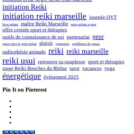
initiation Reiki
initiation reiki marseille
journée QVT
maître Reiki Marseille
livre enfant
mon enfant a peur
offre croisée sport et thérapies
peur
outils de connaissance de soi
partenariat
plaisir
peurs chez le petit enfant
printemps
problèmes de peaux
reiki
reiki marseille
radiesthésie animale
reiki usui
retrouver sa souplesse
sport et thérapies
stage Reiki Bouches du Rhône
tarot
vacances
yoga
énergétique
évènement 2025
Pin It on Pinterest
Call Now Button