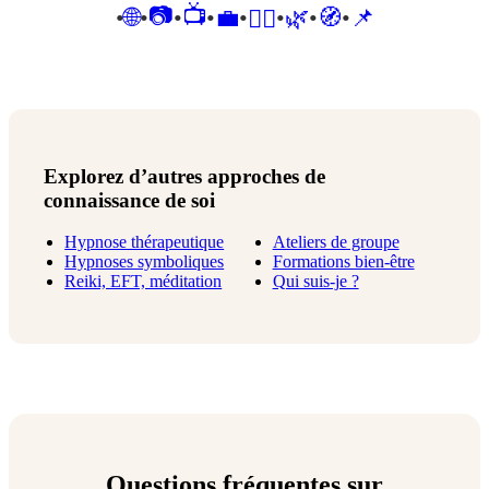
📷
📺
•
🌐
•
•
•
💼
•
•
🌿
•
🧭
•
📌
🧘‍♀️
Explorez d’autres approches de
connaissance de soi
Hypnose thérapeutique
Ateliers de groupe
Hypnoses symboliques
Formations bien-être
Reiki, EFT, méditation
Qui suis-je ?
Questions fréquentes sur