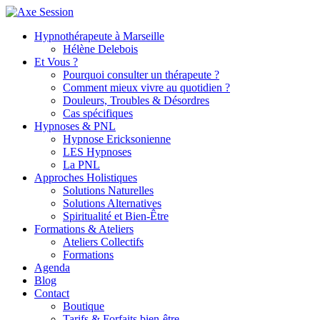
Hypnothérapeute à Marseille
Hélène Delebois
Et Vous ?
Pourquoi consulter un thérapeute ?
Comment mieux vivre au quotidien ?
Douleurs, Troubles & Désordres
Cas spécifiques
Hypnoses & PNL
Hypnose Ericksonienne
LES Hypnoses
La PNL
Approches Holistiques
Solutions Naturelles
Solutions Alternatives
Spiritualité et Bien-Être
Formations & Ateliers
Ateliers Collectifs
Formations
Agenda
Blog
Contact
Boutique
Tarifs & Forfaits bien-être